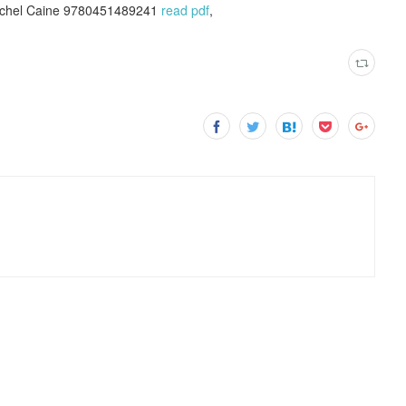
achel Caine 9780451489241
read pdf
,