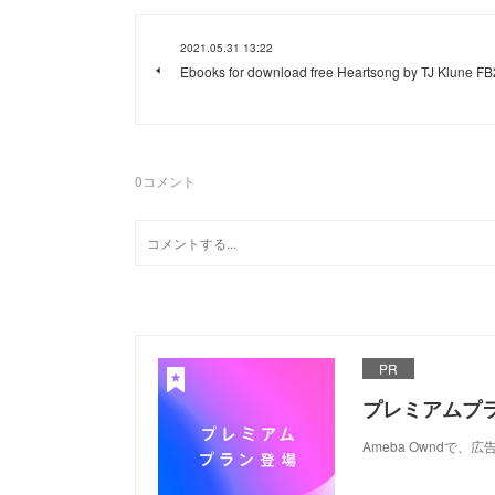
2021.05.31 13:22
Ebooks for download free Heartsong by TJ Klune FB
0
コメント
PR
プレミアムプ
Ameba Ownd