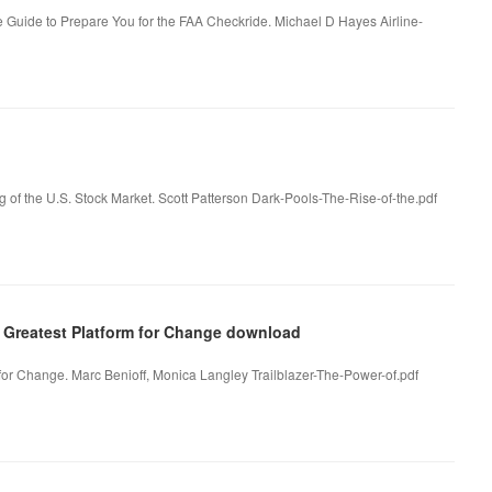
 Guide to Prepare You for the FAA Checkride. Michael D Hayes Airline-
 of the U.S. Stock Market. Scott Patterson Dark-Pools-The-Rise-of-the.pdf
e Greatest Platform for Change download
 for Change. Marc Benioff, Monica Langley Trailblazer-The-Power-of.pdf