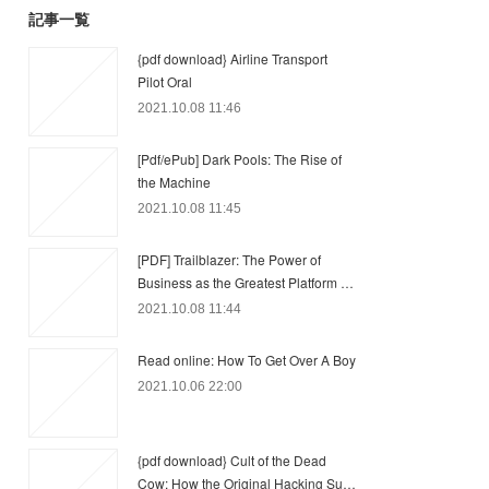
記事一覧
{pdf download} Airline Transport
Pilot Oral
2021.10.08 11:46
[Pdf/ePub] Dark Pools: The Rise of
the Machine
2021.10.08 11:45
[PDF] Trailblazer: The Power of
Business as the Greatest Platform …
2021.10.08 11:44
Read online: How To Get Over A Boy
2021.10.06 22:00
{pdf download} Cult of the Dead
Cow: How the Original Hacking Su…